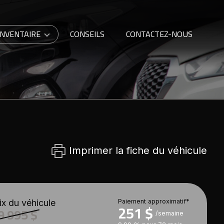
INVENTAIRE
CONSEILS
CONTACTEZ-NOUS
Imprimer la fiche du véhicule
ix du véhicule
Paiement approximatif*
251 $
9 995 $
/semaine