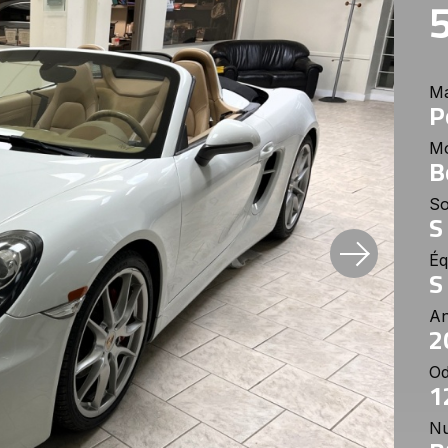
M
P
M
B
So
S
Éq
S
A
2
O
1
Nu