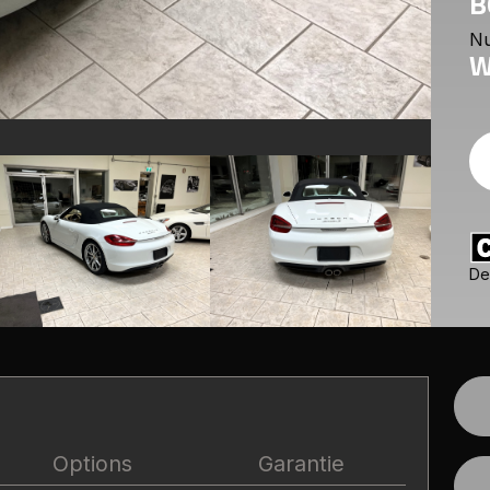
B
Nu
W
De
Options
Garantie