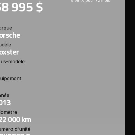
58 995 $
9.99 % pour 72 mois
arque
orsche
odèle
oxster
us-modèle
uipement
nnée
013
domètre
22 000 km
méro d'unité