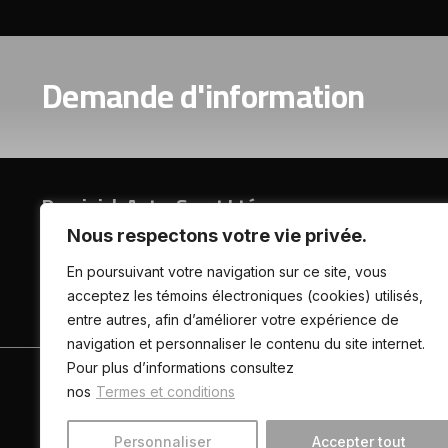
Demande d'information
Dominick Auto-Sport Ltée
Nous respectons votre vie privée.
588 rue Saint-Lambert, Sherbrooke (Québec), J1C 0J7
En poursuivant votre navigation sur ce site, vous
acceptez les témoins électroniques (cookies) utilisés,
(819) 846-2751
entre autres, afin d’améliorer votre expérience de
navigation et personnaliser le contenu du site internet.
Pour plus d’informations consultez
ACCUEIL
INVENTAIRE
CONSEILS
CONTAC
nos
Termes et conditions
Personnaliser
Accepter tout