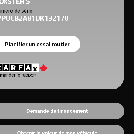
OXSTER S
méro de série
POCB2A81DK132170
Planifier un essai routier
mander le rapport
Demande de financement
Obtenir la valeur de mon véhicule