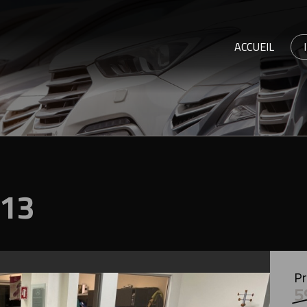
ACCUEIL
13
Pr
5