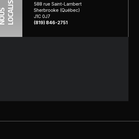
LOCALISER
588 rue Saint-Lambert
Sherbrooke (Québec)
OUS
J1C 0J7
(819) 846-2751